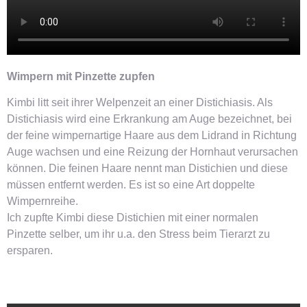
Wimpern mit Pinzette zupfen
Kimbi litt seit ihrer Welpenzeit an einer Distichiasis. Als
Distichiasis wird eine Erkrankung am Auge bezeichnet, bei
der feine wimpernartige Haare aus dem Lidrand in Richtung
Auge wachsen und eine Reizung der Hornhaut verursachen
können. Die feinen Haare nennt man Distichien und diese
müssen entfernt werden. Es ist so eine Art doppelte
Wimpernreihe.
Ich zupfte Kimbi diese Distichien mit einer normalen
Pinzette selber, um ihr u.a. den Stress beim Tierarzt zu
ersparen.