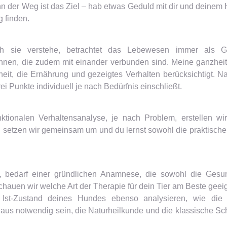
denn der Weg ist das Ziel – hab etwas Geduld mit dir und deine
 finden.
ch sie verstehe, betrachtet das Lebewesen immer als G
nnen, die zudem mit einander verbunden sind. Meine ganzheit
eit, die Ernährung und gezeigtes Verhalten berücksichtigt.
ei Punkte individuell je nach Bedürfnis einschließt.
ktionalen Verhaltensanalyse, je nach Problem, erstellen wi
an setzen wir gemeinsam um und du lernst sowohl die praktische
, bedarf einer gründlichen Anamnese, die sowohl die Gesu
auen wir welche Art der Therapie für dein Tier am Beste geeign
Ist-Zustand deines Hundes ebenso analysieren, wie die 
aus notwendig sein, die Naturheilkunde und die klassische Sc