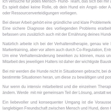
Ich versuche für jedes Mensch- Hund- Team, das sich bei mir a
Es spielt dabei keine Rolle, ob dein Hund ein Angst- oder A
oder Ressourcenverteidigungen vorliegen.
Bei dieser Arbeit gehört eine gründliche und klare Probleme
Eine sichere Diagnose des vorliegenden Problems erarbe
befassen uns zusätzlich auch mit der Ernährung deines Hunde
Natürlich arbeite ich bei der Verhaltenstherapie, genau wie
Markertraining, aber vor allem auch durch Co-Regulation, E
Um eine Verhaltensänderung bewirken zu können, muss uns
Mitarbeit des jeweiligen Halters ist daher der wichtigste Baust
Bei mir werden die Hunde nicht in Situationen gebracht, bei
bestimmte Situationen heran, um diese zu bewältigen und pos
Nur wenn du intensiv mitarbeitest und die einzelnen Thera
ändern. Werde mit mir gemeinsam Teil der Lösung, anstatt wei
Ein liebevoller und konsequenter Umgang ist die Vorauss
langlebigen Freundschaft zwischen Mensch und Hund, denn G