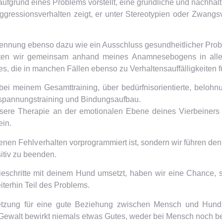
ufgrund eines Problems vorstellt, eine gründliche und nachhalt
ggressionsverhalten zeigt, er unter Stereotypien oder Zwangsv
rkennung ebenso dazu wie ein Ausschluss gesundheitlicher Pro
iten wir gemeinsam anhand meines Anamnesebogens in aller
s, die in manchen Fällen ebenso zu Verhaltensauffälligkeiten 
 bei meinem Gesamttraining, über bedürfnisorientierte, belohn
ntspannungstraining und Bindungsaufbau.
ere Therapie an der emotionalen Ebene deines Vierbeiners 
ein.
 denen Fehlverhalten vorprogrammiert ist, sondern wir führen d
itiv zu beenden.
pieschritte mit deinem Hund umsetzt, haben wir eine Chance, 
terhin Teil des Problems.
etzung für eine gute Beziehung zwischen Mensch und Hund.
ewalt bewirkt niemals etwas Gutes, weder bei Mensch noch b