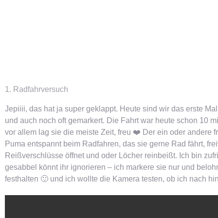
1. Radfahrversuch
Jepiiii, das hat ja super geklappt. Heute sind wir das erste 
und auch noch oft gemarkert. Die Fahrt war heute schon 10 min.
vor allem lag sie die meiste Zeit, freu ❤️ Der ein oder andere 
Puma entspannt beim Radfahren, das sie gerne Rad fährt, freiwil
Reißverschlüsse öffnet und oder Löcher reinbeißt. Ich bin zuf
gesabbel könnt ihr ignorieren – ich markere sie nur und belohn
festhalten 🙂 und ich wollte die Kamera testen, ob ich nach hi