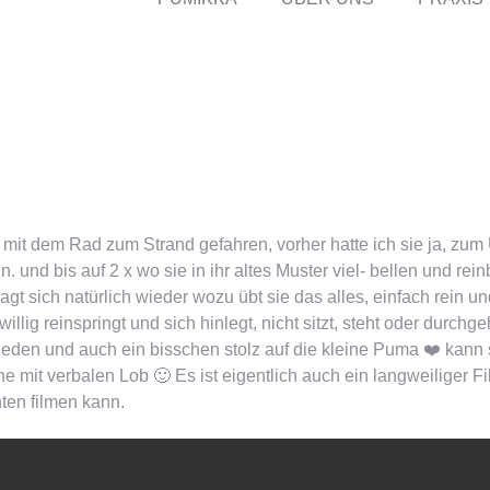
Mal mit dem Rad zum Strand gefahren, vorher hatte ich sie ja, z
 und bis auf 2 x wo sie in ihr altes Muster viel- bellen und rei
fragt sich natürlich wieder wozu übt sie das alles, einfach rein 
lig reinspringt und sich hinlegt, nicht sitzt, steht oder durchge
rieden und auch ein bisschen stolz auf die kleine Puma ❤️ kann 
e mit verbalen Lob 🙂 Es ist eigentlich auch ein langweiliger F
nten filmen kann.