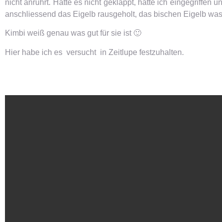
nicht anrührt. Hätte es nicht geklappt, hätte ich eingegriff
anschliessend das Eigelb rausgeholt, das bischen Eigelb was
Kimbi weiß genau was gut für sie ist 🙂
Hier habe ich es versucht in Zeitlupe festzuhalten.