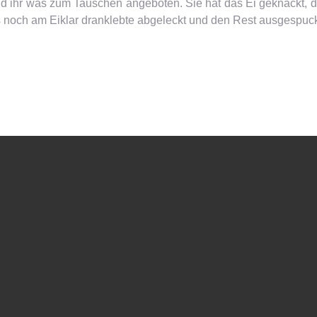
en und ihr was zum Tauschen angeboten. Sie hat das Ei geknackt
 noch am Eiklar dranklebte abgeleckt und den Rest ausgespuck