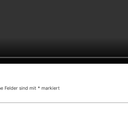
he Felder sind mit
*
markiert