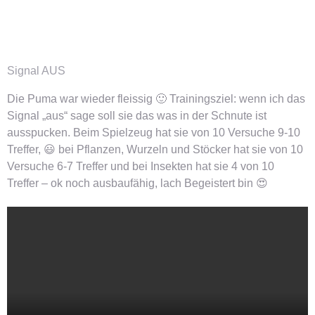
Signal AUS
Die Puma war wieder fleissig 🙂 Trainingsziel: wenn ich das
Signal „aus“ sage soll sie das was in der Schnute ist
ausspucken. Beim Spielzeug hat sie von 10 Versuche 9-10
Treffer, 😃 bei Pflanzen, Wurzeln und Stöcker hat sie von 10
Versuche 6-7 Treffer und bei Insekten hat sie 4 von 10
Treffer – ok noch ausbaufähig, lach Begeistert bin 😍