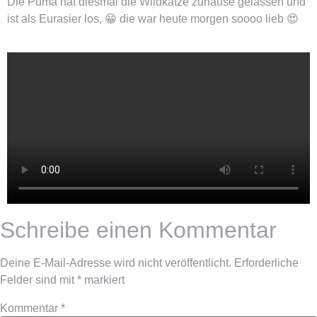
Die Puma hat diesmal die Wildkatze zuhause gelassen und
ist als Eurasier los, 😁 die war heute morgen soooo lieb 😍
Schreibe einen Kommentar
Deine E-Mail-Adresse wird nicht veröffentlicht.
Erforderliche
Felder sind mit
*
markiert
Kommentar
*