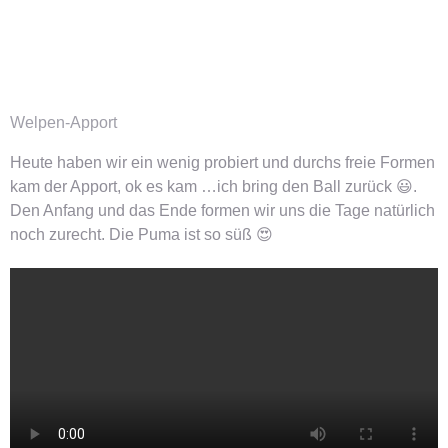
Welpen-Apport
Heute haben wir ein wenig probiert und durchs freie Formen
kam der Apport, ok es kam …ich bring den Ball zurück 😃.
Den Anfang und das Ende formen wir uns die Tage natürlich
noch zurecht. Die Puma ist so süß 😍