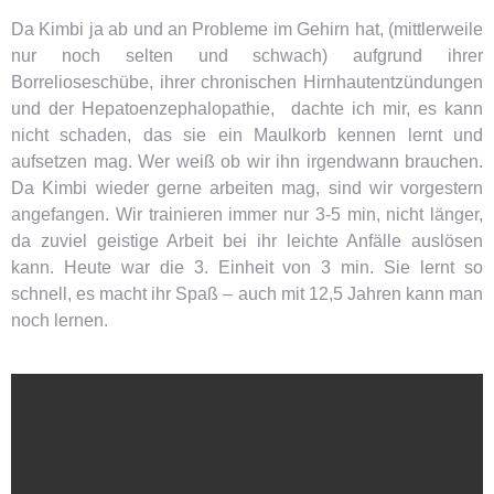
Da Kimbi ja ab und an Probleme im Gehirn hat, (mittlerweile
nur noch selten und schwach) aufgrund ihrer
Borrelioseschübe, ihrer chronischen Hirnhautentzündungen
und der Hepatoenzephalopathie, dachte ich mir, es kann
nicht schaden, das sie ein Maulkorb kennen lernt und
aufsetzen mag. Wer weiß ob w
ir ihn irgendwann brauchen.
Da Kimbi wieder gerne arbeiten mag, sind wir vorgestern
angefangen. Wir trainieren immer nur 3-5 min, nicht länger,
da zuviel geistige Arbeit bei ihr leichte Anfälle auslösen
kann. Heute war die 3. Einheit von 3 min. Sie lernt so
schnell, es macht ihr Spaß – auch mit 12,5 Jahren kann man
noch lernen.