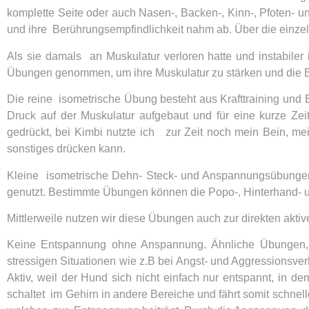
komplette Seite oder auch Nasen-, Backen-, Kinn-, Pfoten- 
und ihre Berührungsempfindlichkeit nahm ab. Über die einz
Als sie damals an Muskulatur verloren hatte und instabile
Übungen genommen, um ihre Muskulatur zu stärken und die B
Die reine isometrische Übung besteht aus Krafttraining und
Druck auf der Muskulatur aufgebaut und für eine kurze Ze
gedrückt, bei Kimbi nutzte ich zur Zeit noch mein Bein, 
sonstiges drücken kann.
Kleine isometrische Dehn- Steck- und Anspannungsübungen 
genutzt. Bestimmte Übungen können die Popo-, Hinterhand- u
Mittlerweile nutzen wir diese Übungen auch zur direkten akt
Keine Entspannung ohne Anspannung. Ähnliche Übungen, w
stressigen Situationen wie z.B bei Angst- und Aggressionsve
Aktiv, weil der Hund sich nicht einfach nur entspannt, in dem
schaltet im Gehirn in andere Bereiche und fährt somit schnel