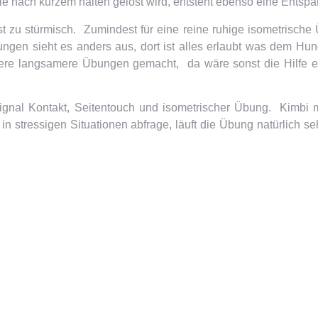
 nach kurzem halten gelöst wird, entsteht ebenso eine Entsp
 ist zu stürmisch. Zumindest für eine reine ruhige isometris
gen sieht es anders aus, dort ist alles erlaubt was dem Hund
ere langsamere Übungen gemacht, da wäre sonst die Hilfe ei
gnal Kontakt, Seitentouch und isometrischer Übung. Kimbi ma
n stressigen Situationen abfrage, läuft die Übung natürlich se